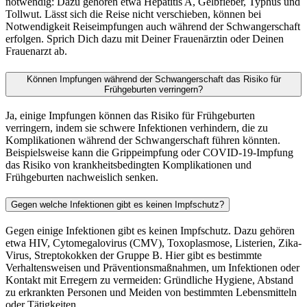
notwendig: Dazu gehören etwa Hepatitis A, Gelbfieber, Typhus und
Tollwut. Lässt sich die Reise nicht verschieben, können bei
Notwendigkeit Reiseimpfungen auch während der Schwangerschaft
erfolgen. Sprich Dich dazu mit Deiner Frauenärztin oder Deinen
Frauenarzt ab.
Können Impfungen während der Schwangerschaft das Risiko für
Frühgeburten verringern?
Ja, einige Impfungen können das Risiko für Frühgeburten
verringern, indem sie schwere Infektionen verhindern, die zu
Komplikationen während der Schwangerschaft führen könnten.
Beispielsweise kann die Grippeimpfung oder COVID-19-Impfung
das Risiko von krankheitsbedingten Komplikationen und
Frühgeburten nachweislich senken.
Gegen welche Infektionen gibt es keinen Impfschutz?
Gegen einige Infektionen gibt es keinen Impfschutz. Dazu gehören
etwa HIV, Cytomegalovirus (CMV), Toxoplasmose, Listerien, Zika-
Virus, Streptokokken der Gruppe B. Hier gibt es bestimmte
Verhaltensweisen und Präventionsmaßnahmen, um Infektionen oder
Kontakt mit Erregern zu vermeiden: Gründliche Hygiene, Abstand
zu erkrankten Personen und Meiden von bestimmten Lebensmitteln
oder Tätigkeiten.