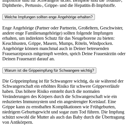
Impfstoffe sind für Schwangere sicher. Beispiele sind die Tetanus-,
Diphtherie-, Pertussis-, Grippe- und die Hepatitis-B-Impfstoffe.
Welche Impfungen sollten enge Angehörige erhalten?
Enge Angehörige (Partner oder Partnerin, Großeltern, Geschwister,
andere enge Familienangehörige) sollten folgende Impfungen
erhalten, um indirekten Schutz für das Neugeborene zu bieten:
Keuchhusten, Grippe, Masern, Mumps, Röteln, Windpocken.
Angehörige können manchmal auch in Deiner betreuenden
Frauenarztpraxis mitgeimpft werden, sprich Deine Frauenärztin oder
Deinen Frauenarzt darauf an.
Warum ist die Grippeimpfung für Schwangere wichtig?
Die Grippeimpfung ist für Schwangere wichtig, da sie während der
Schwangerschaft ein erhöhtes Risiko für schwere Grippeverläufe
haben. Das höhere Risiko entsteht durch die normalen
Veränderungen des Körpers durch die Schwangerschaft wie ein
reduziertes Immunsystem und ein angestrengter Kreislauf. Eine
Grippe kann zu ernsthaften Komplikationen wie Frühgeburten,
niedrigem Geburtsgewicht und sogar zum Tod führen. Die Impfung
schützt sowohl die Mutter als auch das Baby durch die Übertragung
von Antikörpern.