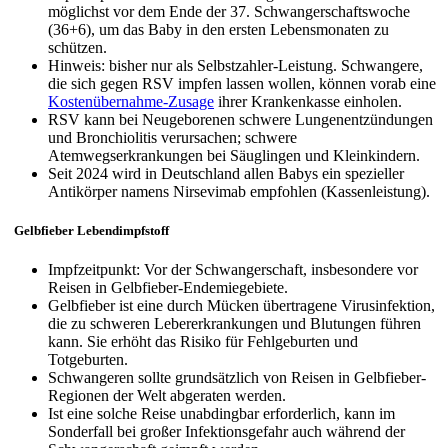
möglichst vor dem Ende der 37. Schwangerschaftswoche
(36+6), um das Baby in den ersten Lebensmonaten zu
schützen.
Hinweis: bisher nur als Selbstzahler-Leistung. Schwangere,
die sich gegen RSV impfen lassen wollen, können vorab eine
Kostenübernahme-Zusage
ihrer Krankenkasse einholen.
RSV kann bei Neugeborenen schwere Lungenentzündungen
und Bronchiolitis verursachen; schwere
Atemwegserkrankungen bei Säuglingen und Kleinkindern.
Seit 2024 wird in Deutschland allen Babys ein spezieller
Antikörper namens Nirsevimab empfohlen (Kassenleistung).
Gelbfieber Lebendimpfstoff
Impfzeitpunkt: Vor der Schwangerschaft, insbesondere vor
Reisen in Gelbfieber-Endemiegebiete.
Gelbfieber ist eine durch Mücken übertragene Virusinfektion,
die zu schweren Lebererkrankungen und Blutungen führen
kann. Sie erhöht das Risiko für Fehlgeburten und
Totgeburten.
Schwangeren sollte grundsätzlich von Reisen in Gelbfieber-
Regionen der Welt abgeraten werden.
Ist eine solche Reise unabdingbar erforderlich, kann im
Sonderfall bei großer Infektionsgefahr auch während der